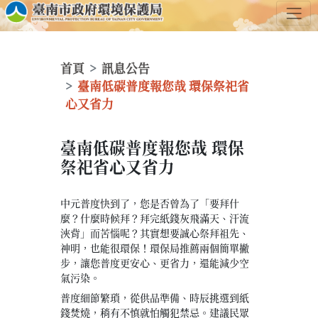
首頁
訊息公告
臺南低碳普度報您哉 環保祭祀省
心又省力
臺南低碳普度報您哉 環保
祭祀省心又省力
中元普度快到了，您是否曾為了「要拜什
麼？什麼時候拜？拜完紙錢灰飛滿天、汗流
浹背」而苦惱呢？其實想要誠心祭拜祖先、
神明，也能很環保！環保局推薦兩個簡單撇
步，讓您普度更安心、更省力，還能減少空
氣污染。
普度細節繁瑣，從供品準備、時辰挑選到紙
錢焚燒，稍有不慎就怕觸犯禁忌。建議民眾