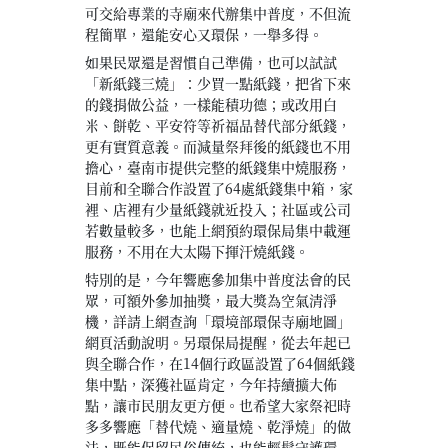
可交給專業的寺廟來代辦集中普度，不但流
程簡單，還能安心又環保，一舉多得。
如果民眾還是習慣自己準備，也可以試試
「新紙錢三燒」：少買一點紙錢，把省下來
的錢捐做公益，一樣能積功德；或改用白
米、餅乾、平安符等祈福品替代部分紙錢，
更有實質意義。而減量祭拜後的紙錢也不用
擔心，臺南市提供完整的紙錢集中燒服務，
目前和全聯合作設置了64處紙錢集中箱，家
裡、店裡有少量紙錢就近投入；社區或公司
若數量較多，也能上網預約環保局集中載運
服務，不用在大太陽下揮汗燒紙錢。
特別的是，今年響應參加集中普度法會的民
眾，可額外參加抽獎，最大獎為空氣清淨
機，詳請上網查詢「環境部環保寺廟地圖」
網頁活動說明。另環保局提醒，從去年起已
與全聯合作，在14個行政區設置了64個紙錢
集中點，深獲社區肯定，今年持續擴大佈
點，讓市民朋友更方便。也希望大家祭祀時
多多響應「替代燒、適量燒、乾淨燒」的做
法，既能保留民俗傳統，也能輕鬆守護環