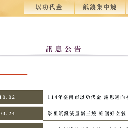
以功代金
紙錢集中燒
114年臺南市以功代金 謝恩迴向
10.02
祭祖紙錢減量新三燒 維護好空氣
03.24