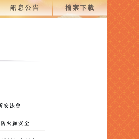
訊息公告
檔案下載
祈安法會
 防火顧安全